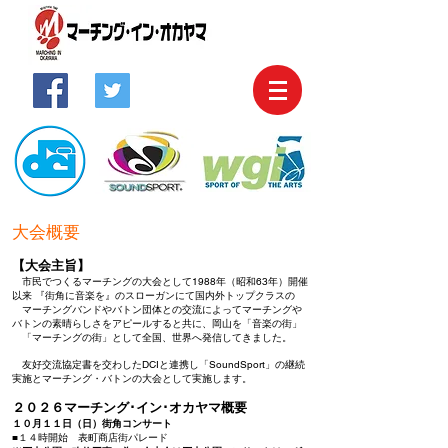
大会概要
【大会主旨】
市民でつくるマーチングの大会として1988年（昭和63年）開催
以来 『街角に音楽を』のスローガンに
て
国内外トップクラスの
マーチングバンドやバトン団体との交流によって
マーチングや
バトンの素晴らしさを
アピールすると共に、岡山を「音楽の街」
「マーチングの街」として
全国、世界へ発信してきました。
友好交流協定書を交わしたDCIと連携し「SoundSport」の継続
実施と
マーチング・バトンの大会として実施します。
２０２６マーチング･
イン･オカヤマ概要
１０月１１日（日）街角コンサート
■１４時開始 表町商店街パレード