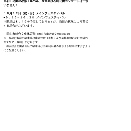
※石山公園の改修工事の為、今大会は石山公園コンサートはござ
いません！
１０月１２日（祝・月）メインフェスティバル
■９：１５～１６：３０ メインフェスティバル
※開場は８：４５を予定しておりますが、当日の状況により前後
する場合がございます。
岡山市総合文化体育館
（岡山市南区浦安南町493-2）
※一般のお客様の駐車場は南区役所（有料）及び会場敷地内の駐車場の一
部エリア（有料）となります。
​ 浦安総合公園西地区の駐車場は公園利用者の皆さまが駐車出来ますよう
にご配慮ください。